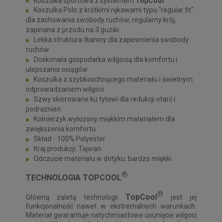
Koszulka sportowa z systemem
TopCool
Koszulka Polo z krótkimi rękawami typu "regular fit"
dla zachowania swobody ruchów, regularny krój,
zapinana z przodu na 3 guziki
Lekka struktura tkaniny dla zapewnienia swobody
ruchów
Doskonała gospodarka wilgocią dla komfortu i
ulepszania osiągów
Koszulka z szybkoschnącego materiału i świetnym
odprowadzaniem wilgoci
Szwy skierowane ku tyłowi dla redukcji otarć i
podrażnień
Kołnierzyk wyłożony miękkim materiałem dla
zwiększenia komfortu
Skład - 100% Polyester
Kraj produkcji: Tajwan
Odczucie materiału w dotyku: bardzo miękki
®
TECHNOLOGIA
TOPCOOL
®
TopCool
Główną zaletą technologii
jest jej
funkcjonalność nawet w ekstremalnych warunkach.
Materiał gwarantuje natychmiastowe usunięcie wilgoci