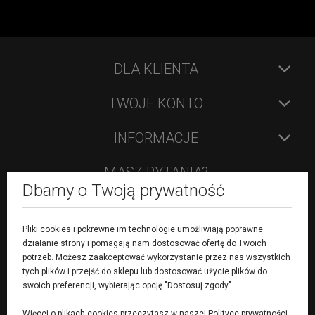
DLA KLIENTA
TWOJE KONTO
INFORMACJE
MASZ PYTANIA?
Dbamy o Twoją prywatność
504 091 568
sklep@badmintonplayer.pl
Pliki cookies i pokrewne im technologie umożliwiają poprawne
pon - pt: 9:00 - 16:00
działanie strony i pomagają nam dostosować ofertę do Twoich
sob: nieczynne
potrzeb. Możesz zaakceptować wykorzystanie przez nas wszystkich
tych plików i przejść do sklepu lub dostosować użycie plików do
FORMULARZ KONTAKTOWY
swoich preferencji, wybierając opcję "Dostosuj zgody".
Więcej o plikach cookies przeczytasz w naszej Polityce prywatności.